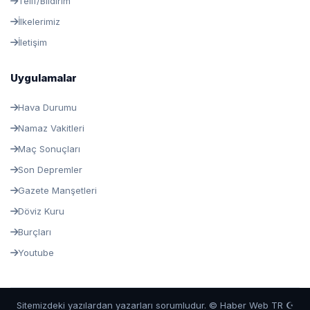
Telif/Bildirim
İlkelerimiz
İletişim
Uygulamalar
Hava Durumu
Namaz Vakitleri
Maç Sonuçları
Son Depremler
Gazete Manşetleri
Döviz Kuru
Burçları
Youtube
Sitemizdeki yazılardan yazarları sorumludur. © Haber Web TR ☪