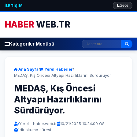
İLETIŞIM
Gece
HABER
WEB.TR
Kategoriler Menüsü
Ana Sayfa
Yerel Haberler
MEDAŞ, Kış Öncesi Altyapı Hazırlıklarını Sürdürüyor.
MEDAŞ, Kış Öncesi
Altyapı Hazırlıklarını
Sürdürüyor.
Yerel - haber.web.tr
10/21/2025 10:24:00 ÖS
1
dk okuma süresi