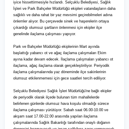
iyice hissettirmesiyle hızlandı. Selçuklu Belediyesi, Sağlık
İşleri ve Park Bahçeler Müdürlüğü ekipleri vatandaşların daha
sağlıklı ve daha rahat bir yaz mevsimi geçirebilmeleri adına
önlemler alıyor. Bu çerçevede sinek ve haşerelerin ortaya
çıkardığı olumsuz şartların önlenmesi için ekipler ilçe
genelinde ilaçlama çalışması yapıyor.
Park ve Bahçeler Müdürlüğü ekiplerinin Mart ayında
başlattığı yabancı ot ve ağaç ilaçlama çalışmaları Ekim
ayına kadar devam edecek. İlaçlama çalışmaları yabancı ot
ilaçlama, ağaç ilaçlama olarak gerçekleştiriliyor. Periyodik
ilaçlama çalışmalarında yaz döneminde ilçe sakinlerinin
olumsuz etkilenmemesi için gece saatleri tercih ediliyor.
Selçuklu Belediyesi Sağlık İşleri Müdürlüğü'ne bağlı ekipler
de periyodik olarak ilçede bulunan tüm mahallelerde
belirlenen günlerde olumsuz hava koşulu olmadığı sürece
ilaçlama çalışması yürütüyor. Sabah saat 06.00-10.00 ve
akşam saat 17.00-22.00 arasında yapılan ilaçlama
çalışmalarında Sağlık Bakanlığı tarafından onaylı doğanın
dengesini bozmayacak ve insan sağlığına zarar vermeyecek