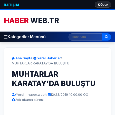
İLETIŞIM
Gece
HABER
WEB.TR
Kategoriler Menüsü
Ana Sayfa
Yerel Haberler
MUHTARLAR KARATAY’DA BULUŞTU
MUHTARLAR
KARATAY’DA BULUŞTU
Yerel - haber.web.tr
12/23/2019 10:00:00 ÖÖ
2
dk okuma süresi