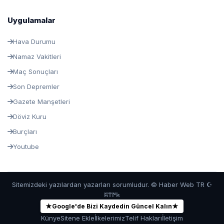
Uygulamalar
Hava Durumu
Namaz Vakitleri
Maç Sonuçları
Son Depremler
Gazete Manşetleri
Döviz Kuru
Burçları
Youtube
Sitemizdeki yazılardan yazarları sorumludur. © Haber Web TR ☪
𐱅𐰇𐰼𐰰
★
Google'de Bizi Kaydedin Güncel Kalın
★
Künye
Sitene Ekle
İlkelerimiz
Telif Hakları
İletişim