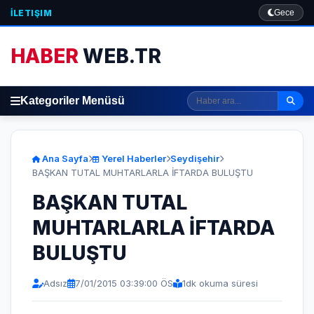
İLETIŞIM
Gece
HABER
WEB.TR
Kategoriler Menüsü
Ana Sayfa
Yerel Haberler
Seydişehir
BAŞKAN TUTAL MUHTARLARLA İFTARDA BULUŞTU
BAŞKAN TUTAL
MUHTARLARLA İFTARDA
BULUŞTU
Adsız
7/01/2015 03:39:00 ÖS
1
dk okuma süresi